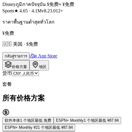
Disney
ภูมิภาคปัจจุบัน
$
免费
≈ ¥
免费
Sports
★
4.65
·
4.1M
v
8.23.0
12+
ราคาพื้นฐานต่ำสุดทั่วโลก
¥免费
🇺🇸 美国 · $免费
เปิด App Store
กลับสู่รายการ
价格方案
地区
货币
套餐
所有价格方案
软件本体
1
个地区
最低
免费
ESPN+ Monthly
1
个地区
最低
¥87.84
ESPN+ Monthly #2
1
个地区
最低
¥87.84