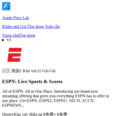
Apple Price Lab
Khám phá Giá Ứng dụng Toàn cầu
Trang chủ
Ứng dụng
VI
🇺🇸
美国
1 Khu vực
11 Gói Giá
ESPN: Live Sports & Scores
All of ESPN. All in One Place. Introducing our brand-new
streaming offering that gives you everything ESPN has to offer in
one place. Get ESPN, ESPN2, ESPNU, SECN, ACCN,
ESPNEWS...
Disney
Khu vực Hiện tại
$
免费
≈ ¥
免费