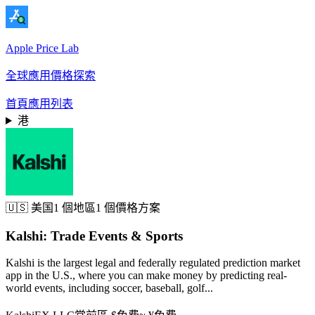
Apple Price Lab
全球應用價格探索
首頁
應用列表
港
🇺🇸
美国
1 個地區
1 個價格方案
Kalshi: Trade Events & Sports
Kalshi is the largest legal and federally regulated prediction market
app in the U.S., where you can make money by predicting real-
world events, including soccer, baseball, golf...